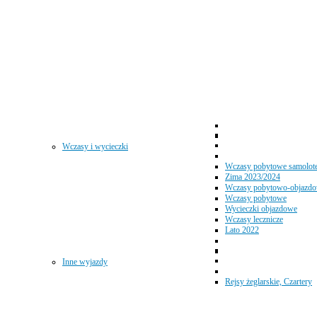
Wczasy i wycieczki
Wczasy pobytowe samolot
Zima 2023/2024
Wczasy pobytowo-objazd
Wczasy pobytowe
Wycieczki objazdowe
Wczasy lecznicze
Lato 2022
Inne wyjazdy
Rejsy żeglarskie, Czartery