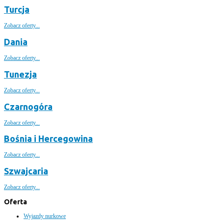
Turcja
Zobacz oferty...
Dania
Zobacz oferty...
Tunezja
Zobacz oferty...
Czarnogóra
Zobacz oferty...
Bośnia i Hercegowina
Zobacz oferty...
Szwajcaria
Zobacz oferty...
Oferta
Wyjazdy nurkowe