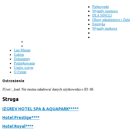
Pielgrzymki
Wyjazdy sportowe
DLA SINGLI
Obozy młodzieżowe i Zielo
Egzotyka
Wyjazdy nurkowe
Last Minute
Galeria
Dokumenty
Podziękowania
Umów wizytę
O Firmie
Ostrzeżenie
JUser::_load: Nie można załadować danych użytkownika o ID: 68.
Struga
IZGREV HOTEL SPA & AQUAPARK*****
Hotel Prestige****
Hotel Royal****