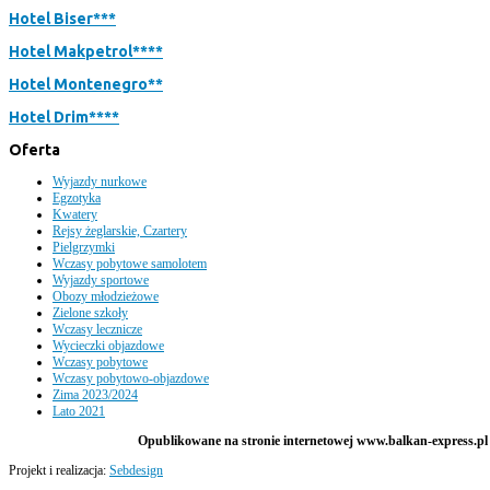
Hotel Biser***
Hotel Makpetrol****
Hotel Montenegro**
Hotel Drim****
Oferta
Wyjazdy nurkowe
Egzotyka
Kwatery
Rejsy żeglarskie, Czartery
Pielgrzymki
Wczasy pobytowe samolotem
Wyjazdy sportowe
Obozy młodzieżowe
Zielone szkoły
Wczasy lecznicze
Wycieczki objazdowe
Wczasy pobytowe
Wczasy pobytowo-objazdowe
Zima 2023/2024
Lato 2021
Opublikowane na stronie internetowej www.balkan-express.pl m
Projekt i realizacja:
Sebdesign