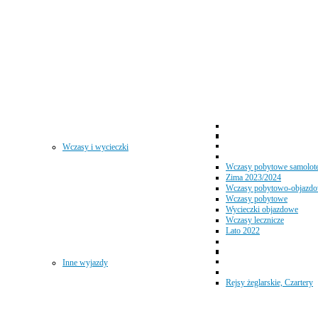
Wczasy i wycieczki
Wczasy pobytowe samolot
Zima 2023/2024
Wczasy pobytowo-objazd
Wczasy pobytowe
Wycieczki objazdowe
Wczasy lecznicze
Lato 2022
Inne wyjazdy
Rejsy żeglarskie, Czartery