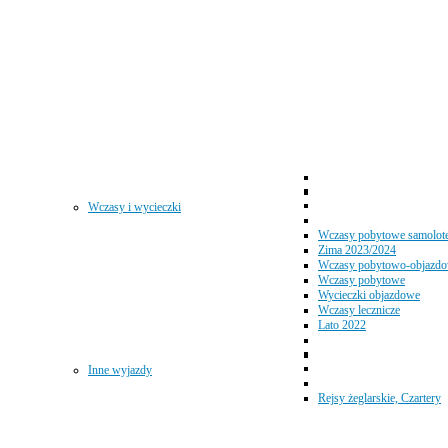
Wczasy i wycieczki
Wczasy pobytowe samolot
Zima 2023/2024
Wczasy pobytowo-objazd
Wczasy pobytowe
Wycieczki objazdowe
Wczasy lecznicze
Lato 2022
Inne wyjazdy
Rejsy żeglarskie, Czartery