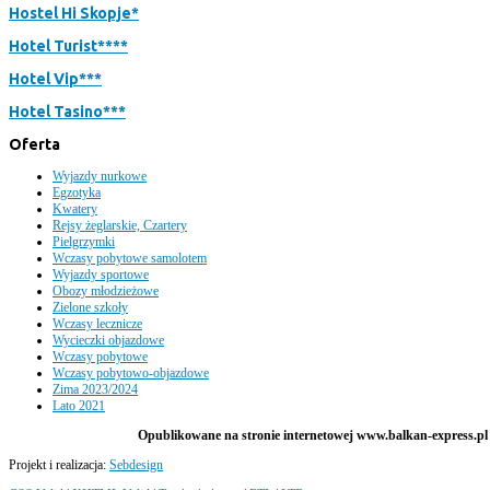
Hostel Hi Skopje*
Hotel Turist****
Hotel Vip***
Hotel Tasino***
Oferta
Wyjazdy nurkowe
Egzotyka
Kwatery
Rejsy żeglarskie, Czartery
Pielgrzymki
Wczasy pobytowe samolotem
Wyjazdy sportowe
Obozy młodzieżowe
Zielone szkoły
Wczasy lecznicze
Wycieczki objazdowe
Wczasy pobytowe
Wczasy pobytowo-objazdowe
Zima 2023/2024
Lato 2021
Opublikowane na stronie internetowej www.balkan-express.pl m
Projekt i realizacja:
Sebdesign