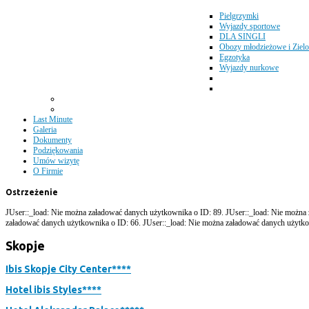
Pielgrzymki
Wyjazdy sportowe
DLA SINGLI
Obozy młodzieżowe i Zielo
Egzotyka
Wyjazdy nurkowe
Last Minute
Galeria
Dokumenty
Podziękowania
Umów wizytę
O Firmie
Ostrzeżenie
JUser::_load: Nie można załadować danych użytkownika o ID: 89. JUser::_load: Nie można
załadować danych użytkownika o ID: 66. JUser::_load: Nie można załadować danych użytko
Skopje
Ibis Skopje City Center****
Hotel ibis Styles****