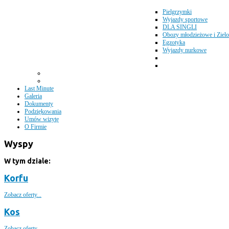
Pielgrzymki
Wyjazdy sportowe
DLA SINGLI
Obozy młodzieżowe i Zielo
Egzotyka
Wyjazdy nurkowe
Last Minute
Galeria
Dokumenty
Podziękowania
Umów wizytę
O Firmie
Wyspy
W tym dziale:
Korfu
Zobacz oferty...
Kos
Zobacz oferty...