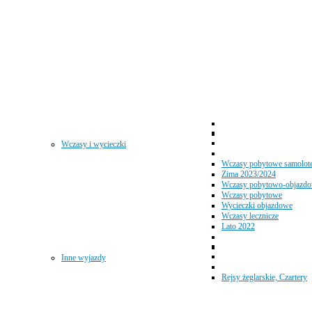
Wczasy i wycieczki
Wczasy pobytowe samolot
Zima 2023/2024
Wczasy pobytowo-objazd
Wczasy pobytowe
Wycieczki objazdowe
Wczasy lecznicze
Lato 2022
Inne wyjazdy
Rejsy żeglarskie, Czartery