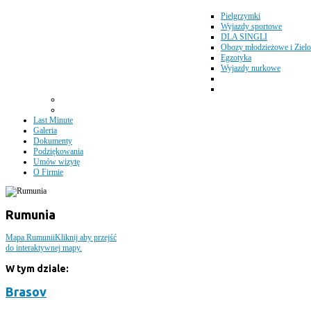
Pielgrzymki
Wyjazdy sportowe
DLA SINGLI
Obozy młodzieżowe i Zielo
Egzotyka
Wyjazdy nurkowe
Last Minute
Galeria
Dokumenty
Podziękowania
Umów wizytę
O Firmie
Rumunia
Mapa Rumunii
Kliknij aby przejść
do interaktywnej mapy.
W tym dziale:
Brasov