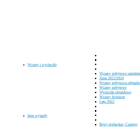
Wczasy i wycieczki
Wczasy pobytowe samolot
Zima 2023/2024
Wczasy pobytowo-objazd
Wczasy pobytowe
Wycieczki objazdowe
Wczasy lecznicze
Lato 2022
Inne wyjazdy
Rejsy żeglarskie, Czartery