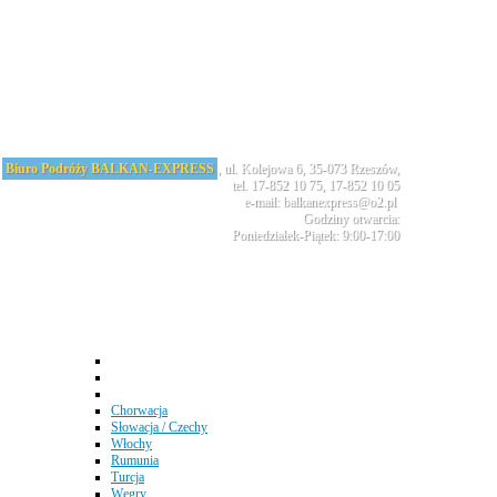
Biuro Podróży BALKAN-EXPRESS
, ul. Kolejowa 6, 35-073 Rzeszów,
tel. 17-852 10 75, 17-852 10 05
e-mail: balkanexpress@o2.pl
Godziny otwarcia:
Poniedziałek-Piątek: 9:00-17:00
Chorwacja
Słowacja / Czechy
Włochy
Rumunia
Turcja
Węgry