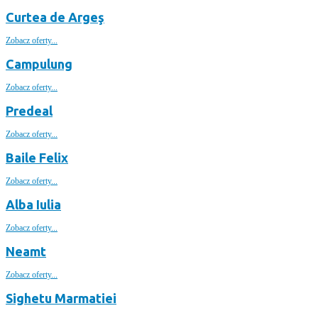
Curtea de Argeş
Zobacz oferty...
Campulung
Zobacz oferty...
Predeal
Zobacz oferty...
Baile Felix
Zobacz oferty...
Alba Iulia
Zobacz oferty...
Neamt
Zobacz oferty...
Sighetu Marmatiei